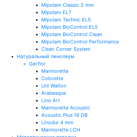
Mipolam Classic 2 mm
Mipolam EL7
Mipolam Technic EL5
Mipolam BioControl EL5
Mipolam BioControl Clean
Mipolam BioControl Performance
Clean Corner System
Натуральный линолеум
Gerflor
Marmorette
Colorette
Uni Walton
Arabesque
Lino Art
Marmorette Acoustic
Acoustic Plus 19 DB
Linodur 4 mm
Marmorette LCH