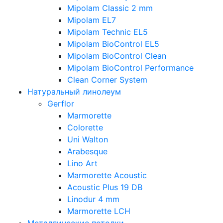
Mipolam Classic 2 mm
Mipolam EL7
Mipolam Technic EL5
Mipolam BioControl EL5
Mipolam BioControl Clean
Mipolam BioControl Performance
Clean Corner System
Натуральный линолеум
Gerflor
Marmorette
Colorette
Uni Walton
Arabesque
Lino Art
Marmorette Acoustic
Acoustic Plus 19 DB
Linodur 4 mm
Marmorette LCH