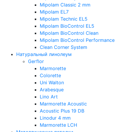
Mipolam Classic 2 mm
Mipolam EL7
Mipolam Technic EL5
Mipolam BioControl EL5
Mipolam BioControl Clean
Mipolam BioControl Performance
Clean Corner System
Натуральный линолеум
Gerflor
Marmorette
Colorette
Uni Walton
Arabesque
Lino Art
Marmorette Acoustic
Acoustic Plus 19 DB
Linodur 4 mm
Marmorette LCH