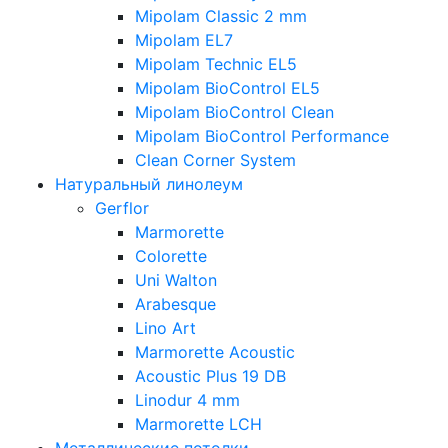
Mipolam Classic 2 mm
Mipolam EL7
Mipolam Technic EL5
Mipolam BioControl EL5
Mipolam BioControl Clean
Mipolam BioControl Performance
Clean Corner System
Натуральный линолеум
Gerflor
Marmorette
Colorette
Uni Walton
Arabesque
Lino Art
Marmorette Acoustic
Acoustic Plus 19 DB
Linodur 4 mm
Marmorette LCH