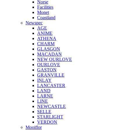
Norse
Facilities
Monet
Coastland
Newspec
AGE
ANIME
ATHENA
CHARM
GLASGON
MACADAN
NEW OURLOVE
OURLOVE
GASTON
GRANVILLE
INLAY
LANCASTER
LAND
LARNE
LINE
NEWCASTLE
SELLE
STARLIGHT
VERDON
Mooiflor