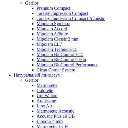
Gerflor
Premium Compact
Taralay Impression Compact
Taralay Impression Compact Acoustic
Mipolam Symbioz
Mipolam Accord
Mipolam Affinity
Mipolam Classic 2 mm
Mipolam EL7
Mipolam Technic EL5
Mipolam BioControl EL5
Mipolam BioControl Clean
Mipolam BioControl Performance
Clean Corner System
Натуральный линолеум
Gerflor
Marmorette
Colorette
Uni Walton
Arabesque
Lino Art
Marmorette Acoustic
Acoustic Plus 19 DB
Linodur 4 mm
Marmorette LCH