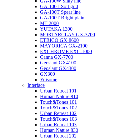
GA-100W Silky line
GA-100T Soft grid
GA-100T Spear line
GA-100T Bright plain
MT-2000
YUTAKA 1300
MORTARCLAY GX-3700
ETRICO GX-8600
MAYORICA GX-2100
EXCHROME EXC-1000
Canna GX-7700
Geoslant GX4100
Geoslant GX4300
GX300
Yuisome
Interface
Urban Retreat 101
Human Nature 810
Touch&Tones 101
Touch&Tones 102
Urban Retreat 102
Touch&Tones 103
Urban Retreat 103
Human Nature 830
Urban Retreat 202