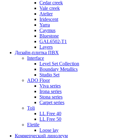
Cedar creek
Vale creek
Atelier
Iridescent
Yarra
Caymus
Bluestone
GAL6502-T1
Layers
Дизайн-плитка ПВХ
Interface
Level Set Collection
Boundary Metallics
Studio Set
ADO Floor
Viva series
Irona series
Stona series
Carpet series
Toli
LL Free 40
LL Free 50
Eletile
Loose lay
Коммерческий линолеум