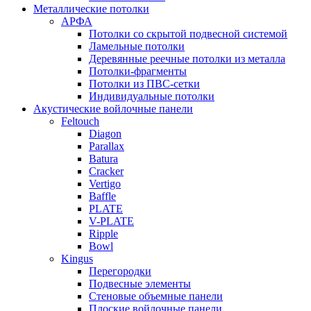
Металлические потолки
АРФА
Потолки со скрытой подвесной системой
Ламельные потолки
Деревянные реечные потолки из металла
Потолки-фрагменты
Потолки из ПВС-сетки
Индивидуальные потолки
Акустические войлочные панели
Feltouch
Diagon
Parallax
Batura
Cracker
Vertigo
Baffle
PLATE
V-PLATE
Ripple
Bowl
Kingus
Перегородки
Подвесные элементы
Стеновые объемные панели
Плоские войлочные панели