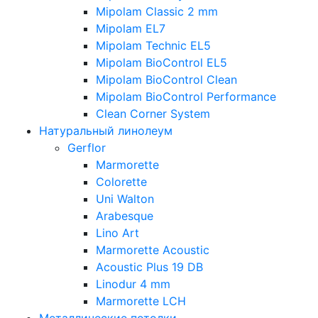
Mipolam Classic 2 mm
Mipolam EL7
Mipolam Technic EL5
Mipolam BioControl EL5
Mipolam BioControl Clean
Mipolam BioControl Performance
Clean Corner System
Натуральный линолеум
Gerflor
Marmorette
Colorette
Uni Walton
Arabesque
Lino Art
Marmorette Acoustic
Acoustic Plus 19 DB
Linodur 4 mm
Marmorette LCH