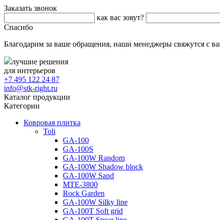
Заказать звонок
как вас зовут?
Спасибо
Благодарим за ваше обращения, наши менеджеры свяжутся с ва
лучшие решения
для интерьеров
+7 495 122 24 87
info@stk-right.ru
Каталог продукции
Категории
Ковровая плитка
Toli
GA-100
GA-100S
GA-100W Random
GA-100W Shadow block
GA-100W Sand
MTE-3800
Rock Garden
GA-100W Silky line
GA-100T Soft grid
GA-100T Spear line