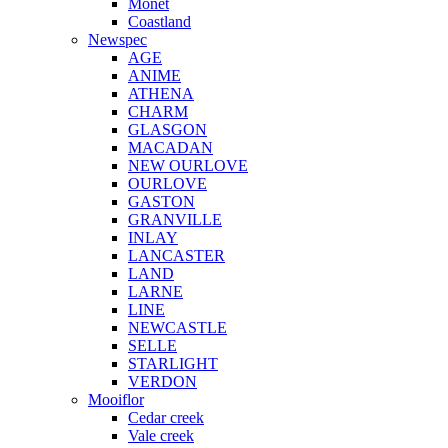
Monet
Coastland
Newspec
AGE
ANIME
ATHENA
CHARM
GLASGON
MACADAN
NEW OURLOVE
OURLOVE
GASTON
GRANVILLE
INLAY
LANCASTER
LAND
LARNE
LINE
NEWCASTLE
SELLE
STARLIGHT
VERDON
Mooiflor
Cedar creek
Vale creek