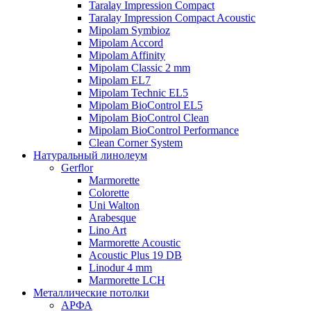
Taralay Impression Compact
Taralay Impression Compact Acoustic
Mipolam Symbioz
Mipolam Accord
Mipolam Affinity
Mipolam Classic 2 mm
Mipolam EL7
Mipolam Technic EL5
Mipolam BioControl EL5
Mipolam BioControl Clean
Mipolam BioControl Performance
Clean Corner System
Натуральный линолеум
Gerflor
Marmorette
Colorette
Uni Walton
Arabesque
Lino Art
Marmorette Acoustic
Acoustic Plus 19 DB
Linodur 4 mm
Marmorette LCH
Металлические потолки
АРФА