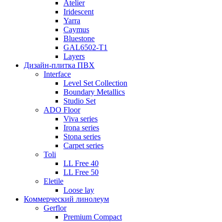
Atelier
Iridescent
Yarra
Caymus
Bluestone
GAL6502-T1
Layers
Дизайн-плитка ПВХ
Interface
Level Set Collection
Boundary Metallics
Studio Set
ADO Floor
Viva series
Irona series
Stona series
Carpet series
Toli
LL Free 40
LL Free 50
Eletile
Loose lay
Коммерческий линолеум
Gerflor
Premium Compact