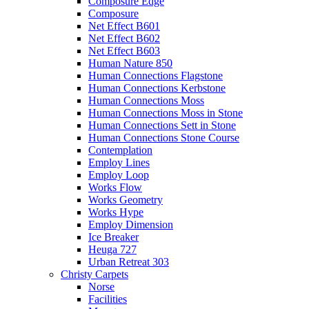
Composure Edge
Composure
Net Effect B601
Net Effect B602
Net Effect B603
Human Nature 850
Human Connections Flagstone
Human Connections Kerbstone
Human Connections Moss
Human Connections Moss in Stone
Human Connections Sett in Stone
Human Connections Stone Course
Contemplation
Employ Lines
Employ Loop
Works Flow
Works Geometry
Works Hype
Employ Dimension
Ice Breaker
Heuga 727
Urban Retreat 303
Christy Carpets
Norse
Facilities