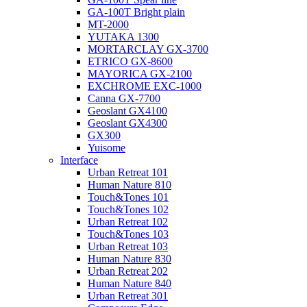
GA-100T Bright plain
MT-2000
YUTAKA 1300
MORTARCLAY GX-3700
ETRICO GX-8600
MAYORICA GX-2100
EXCHROME EXC-1000
Canna GX-7700
Geoslant GX4100
Geoslant GX4300
GX300
Yuisome
Interface
Urban Retreat 101
Human Nature 810
Touch&Tones 101
Touch&Tones 102
Urban Retreat 102
Touch&Tones 103
Urban Retreat 103
Human Nature 830
Urban Retreat 202
Human Nature 840
Urban Retreat 301