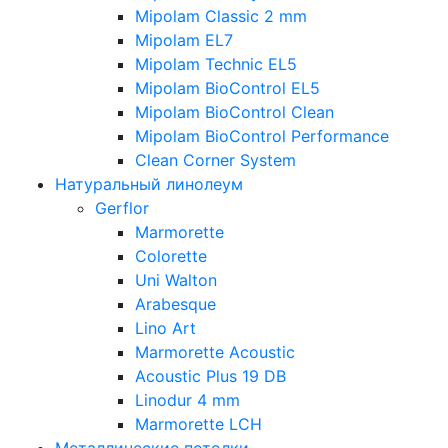
Mipolam Classic 2 mm
Mipolam EL7
Mipolam Technic EL5
Mipolam BioControl EL5
Mipolam BioControl Clean
Mipolam BioControl Performance
Clean Corner System
Натуральный линолеум
Gerflor
Marmorette
Colorette
Uni Walton
Arabesque
Lino Art
Marmorette Acoustic
Acoustic Plus 19 DB
Linodur 4 mm
Marmorette LCH