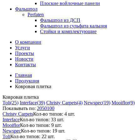
Плоские войлочные панели
Фальшпол
Perfaten
Фальшпол из ДСП
Фальшпол из сульфата кальция
Стойки и комплектующие
О компании
Услуги
Проекты
Новости
Контакты
Главная
Продукция
Ковровая плитка
Ковровая плитка
Toli
(25)
Interface
(39)
Christy Carpets
(4)
Newspec
(19)
Mooiflor
(9)
Показывать по:
20
50
100
Christy Carpets
Кол-во типов: 4 шт.
Interface
Кол-во типов: 33 шт.
Mooiflor
Кол-во типов: 9 шт.
Newspec
Кол-во типов: 19 шт.
Toli
Кол-во типов: 22 шт.