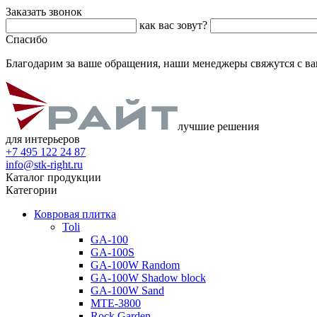
Заказать звонок
как вас зовут?
Спасибо
Благодарим за ваше обращения, наши менеджеры свяжутся с ва
лучшие решения
для интерьеров
+7 495 122 24 87
info@stk-right.ru
Каталог продукции
Категории
Ковровая плитка
Toli
GA-100
GA-100S
GA-100W Random
GA-100W Shadow block
GA-100W Sand
MTE-3800
Rock Garden