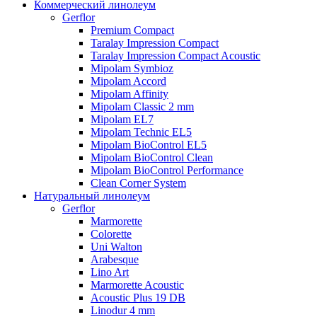
Коммерческий линолеум
Gerflor
Premium Compact
Taralay Impression Compact
Taralay Impression Compact Acoustic
Mipolam Symbioz
Mipolam Accord
Mipolam Affinity
Mipolam Classic 2 mm
Mipolam EL7
Mipolam Technic EL5
Mipolam BioControl EL5
Mipolam BioControl Clean
Mipolam BioControl Performance
Clean Corner System
Натуральный линолеум
Gerflor
Marmorette
Colorette
Uni Walton
Arabesque
Lino Art
Marmorette Acoustic
Acoustic Plus 19 DB
Linodur 4 mm