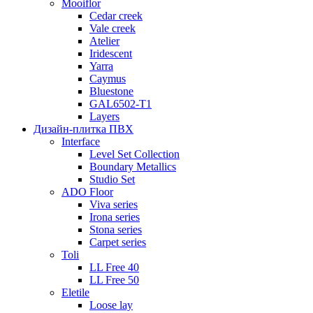
Mooiflor
Cedar creek
Vale creek
Atelier
Iridescent
Yarra
Caymus
Bluestone
GAL6502-T1
Layers
Дизайн-плитка ПВХ
Interface
Level Set Collection
Boundary Metallics
Studio Set
ADO Floor
Viva series
Irona series
Stona series
Carpet series
Toli
LL Free 40
LL Free 50
Eletile
Loose lay