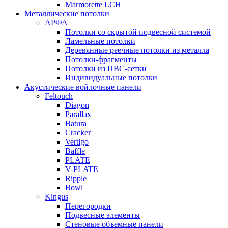
Marmorette LCH
Металлические потолки
АРФА
Потолки со скрытой подвесной системой
Ламельные потолки
Деревянные реечные потолки из металла
Потолки-фрагменты
Потолки из ПВС-сетки
Индивидуальные потолки
Акустические войлочные панели
Feltouch
Diagon
Parallax
Batura
Cracker
Vertigo
Baffle
PLATE
V-PLATE
Ripple
Bowl
Kingus
Перегородки
Подвесные элементы
Стеновые объемные панели