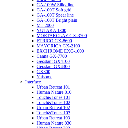
GA-100W Silky line
GA-100T Soft grid
GA-100T Spear line
GA-100T Bright plain
MT-2000
YUTAKA 1300
MORTARCLAY GX-3700
ETRICO GX-8600
MAYORICA GX-2100
EXCHROME EXC-1000
Canna GX-7700
Geoslant GX4100
Geoslant GX4300
GX300
Yuisome
Interface
Urban Retreat 101
Human Nature 810
Touch&Tones 101
Touch&Tones 102
Urban Retreat 102
Touch&Tones 103
Urban Retreat 103
Human Nature 830