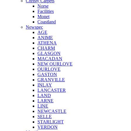
Christy Carpets
Norse
Facilities
Monet
Coastland
Newspec
AGE
ANIME
ATHENA
CHARM
GLASGON
MACADAN
NEW OURLOVE
OURLOVE
GASTON
GRANVILLE
INLAY
LANCASTER
LAND
LARNE
LINE
NEWCASTLE
SELLE
STARLIGHT
VERDON