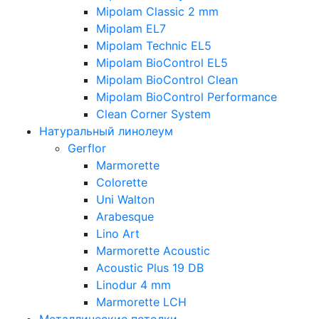
Mipolam Classic 2 mm
Mipolam EL7
Mipolam Technic EL5
Mipolam BioControl EL5
Mipolam BioControl Clean
Mipolam BioControl Performance
Clean Corner System
Натуральный линолеум
Gerflor
Marmorette
Colorette
Uni Walton
Arabesque
Lino Art
Marmorette Acoustic
Acoustic Plus 19 DB
Linodur 4 mm
Marmorette LCH