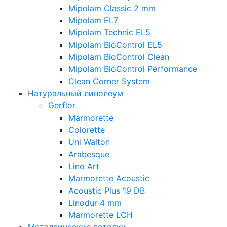
Mipolam Classic 2 mm
Mipolam EL7
Mipolam Technic EL5
Mipolam BioControl EL5
Mipolam BioControl Clean
Mipolam BioControl Performance
Clean Corner System
Натуральный линолеум
Gerflor
Marmorette
Colorette
Uni Walton
Arabesque
Lino Art
Marmorette Acoustic
Acoustic Plus 19 DB
Linodur 4 mm
Marmorette LCH